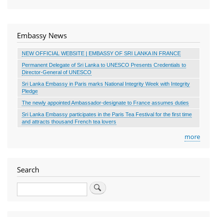
Embassy News
NEW OFFICIAL WEBSITE | EMBASSY OF SRI LANKA IN FRANCE
Permanent Delegate of Sri Lanka to UNESCO Presents Credentials to
Director-General of UNESCO
Sri Lanka Embassy in Paris marks National Integrity Week with Integrity
Pledge
The newly appointed Ambassador-designate to France assumes duties
Sri Lanka Embassy participates in the Paris Tea Festival for the first time
and attracts thousand French tea lovers
more
Search
Search