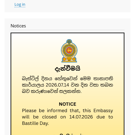
User
Log in
account
menu
Notices