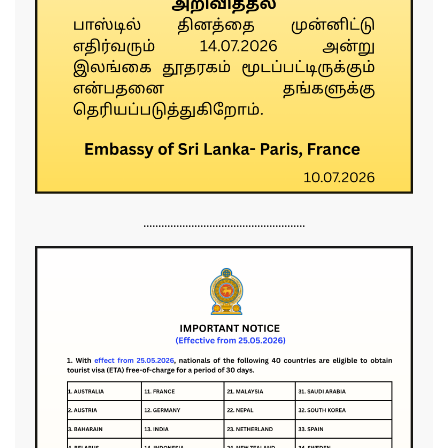
......................................................