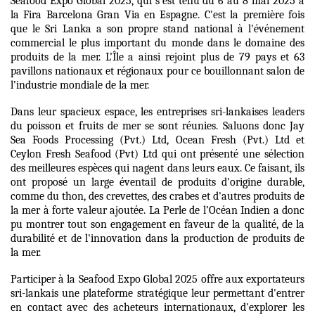
Seafood Expo Global 2025, qui s'est tenu du 6 au 8 mai 2025 à
la Fira Barcelona Gran Via en Espagne. C'est la première fois
que le Sri Lanka a son propre stand national à l'événement
commercial le plus important du monde dans le domaine des
produits de la mer. L’Île a ainsi rejoint plus de 79 pays et 63
pavillons nationaux et régionaux pour ce bouillonnant salon de
l’industrie mondiale de la mer.
Dans leur spacieux espace, les entreprises sri-lankaises leaders
du poisson et fruits de mer se sont réunies.
Saluons donc Jay
Sea Foods Processing (Pvt.) Ltd, Ocean Fresh (Pvt.)
Ltd et
Ceylon Fresh Seafood (Pvt) Ltd qui ont présenté une sélection
des meilleures espèces qui nagent dans leurs eaux. Ce faisant, ils
ont proposé un large éventail de produits d'origine durable,
comme du thon, des crevettes, des crabes et d'autres produits de
la mer à forte valeur ajoutée. La Perle de l’Océan Indien a donc
pu montrer tout son engagement en faveur de la qualité, de la
durabilité et de l'innovation dans la production de produits de
la mer.
Participer à la Seafood Expo Global 2025 offre aux exportateurs
sri-lankais une plateforme stratégique leur permettant d'entrer
en contact avec des acheteurs internationaux, d'explorer les