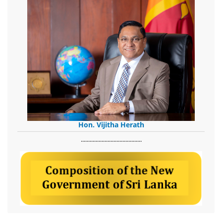
Hon. Vijitha Herath
​.........................................