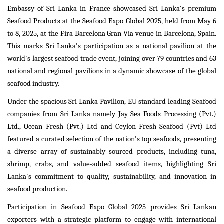
Embassy of Sri Lanka in France showcased Sri Lanka's premium
Seafood Products at the Seafood Expo Global 2025, held from May 6
to 8, 2025, at the Fira Barcelona Gran Via venue in Barcelona, Spain.
This marks Sri Lanka's participation as a national pavilion at the
world's largest seafood trade event, joining over 79 countries and 63
national and regional pavilions in a dynamic showcase of the global
seafood industry.
Under the spacious Sri Lanka Pavilion, EU standard leading Seafood
companies from Sri Lanka namely Jay Sea Foods Processing (Pvt.)
Ltd., Ocean Fresh (Pvt.) Ltd and Ceylon Fresh Seafood (Pvt) Ltd
featured a curated selection of the nation's top seafoods, presenting
a diverse array of sustainably sourced products, including tuna,
shrimp, crabs, and value-added seafood items, highlighting Sri
Lanka's commitment to quality, sustainability, and innovation in
seafood production.
Participation in Seafood Expo Global 2025 provides Sri Lankan
exporters with a strategic platform to engage with international