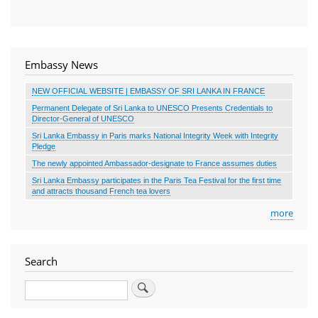
Embassy News
NEW OFFICIAL WEBSITE | EMBASSY OF SRI LANKA IN FRANCE
Permanent Delegate of Sri Lanka to UNESCO Presents Credentials to
Director-General of UNESCO
Sri Lanka Embassy in Paris marks National Integrity Week with Integrity
Pledge
The newly appointed Ambassador-designate to France assumes duties
Sri Lanka Embassy participates in the Paris Tea Festival for the first time
and attracts thousand French tea lovers
more
Search
Search