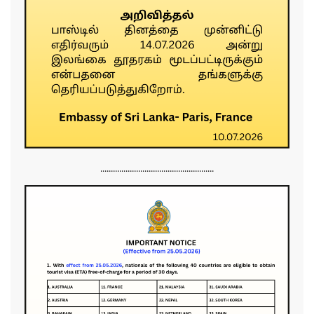
......................................................