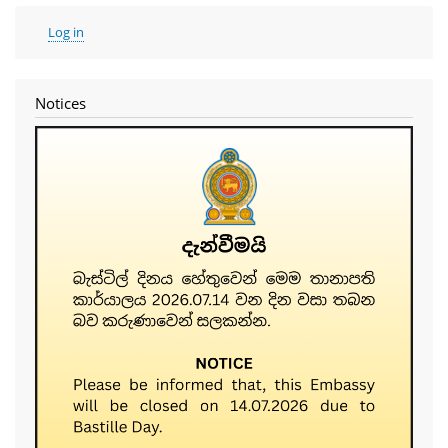
User
Log in
account
menu
Notices