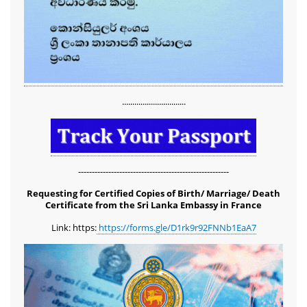
...............................
-------------------------------------------------------
Requesting for Certified Copies of Birth/ Marriage/ Death
Certificate from the Sri Lanka Embassy in France
Link: https:
https://forms.gle/D1rk9r92FNNb1EaA7