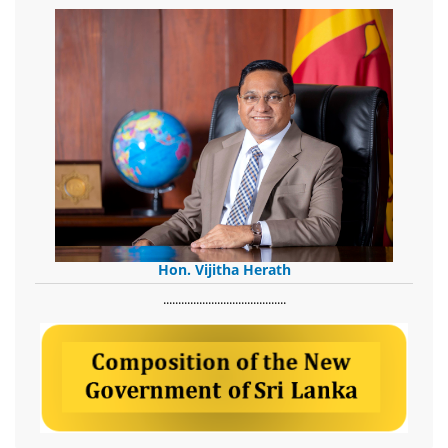
Hon. Vijitha Herath
​.........................................