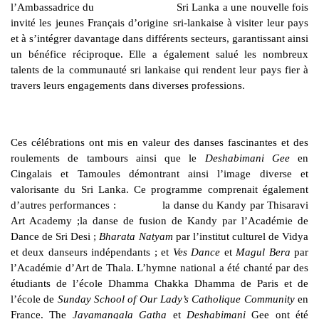
l’Ambassadrice du Sri Lanka a une nouvelle fois
invité les jeunes Français d’origine sri-lankaise à visiter leur pays
et à s’intégrer davantage dans différents secteurs, garantissant ainsi
un bénéfice réciproque. Elle a également salué les nombreux
talents de la communauté sri lankaise qui rendent leur pays fier à
travers leurs engagements dans diverses professions.
Ces célébrations ont mis en valeur des danses fascinantes et des
roulements de tambours ainsi que le
Deshabimani Gee
en
Cingalais et Tamoules démontrant ainsi l’image diverse et
valorisante du Sri Lanka. Ce programme comprenait également
d’autres performances : la danse du Kandy par Thisaravi
Art Academy ;la danse de fusion de Kandy par l’Académie de
Dance de Sri Desi ;
Bharata Natyam
par l’institut culturel de Vidya
et deux danseurs indépendants ; et
Ves Dance
et
Magul Bera
par
l’Académie d’Art de Thala. L’hymne national a été chanté par des
étudiants de l’école Dhamma Chakka Dhamma de Paris et de
l’école de
Sunday School of Our Lady’s Catholique Community
en
France. The
Jayamangala Gatha
et
Deshabimani
Gee ont été