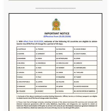
......................................................