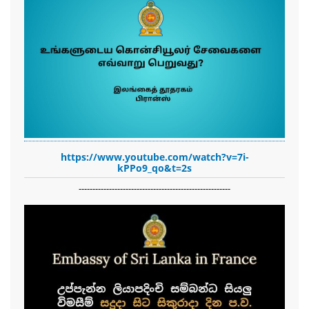
https://www.youtube.com/watch?v=7i-
kPPo9_qo&t=2s
-------------------------------------------------------