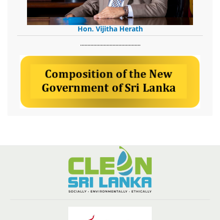
Hon. Vijitha Herath
​.........................................