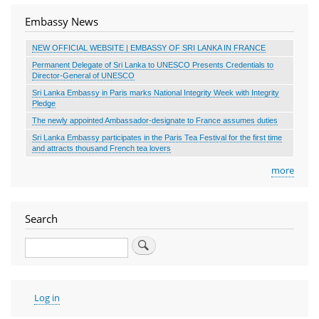
Embassy News
NEW OFFICIAL WEBSITE | EMBASSY OF SRI LANKA IN FRANCE
Permanent Delegate of Sri Lanka to UNESCO Presents Credentials to
Director-General of UNESCO
Sri Lanka Embassy in Paris marks National Integrity Week with Integrity
Pledge
The newly appointed Ambassador-designate to France assumes duties
Sri Lanka Embassy participates in the Paris Tea Festival for the first time
and attracts thousand French tea lovers
more
Search
Search
User
Log in
account