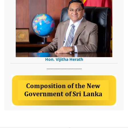
Hon. Vijitha Herath
​.........................................