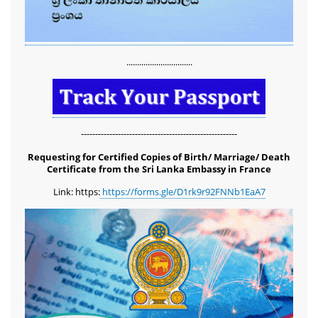
...............................
-------------------------------------------------------
Requesting for Certified Copies of Birth/ Marriage/ Death
Certificate from the Sri Lanka Embassy in France
Link: https:
https://forms.gle/D1rk9r92FNNb1EaA7