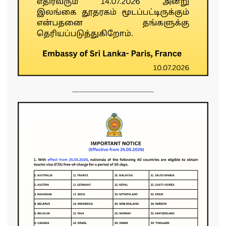
......................................................