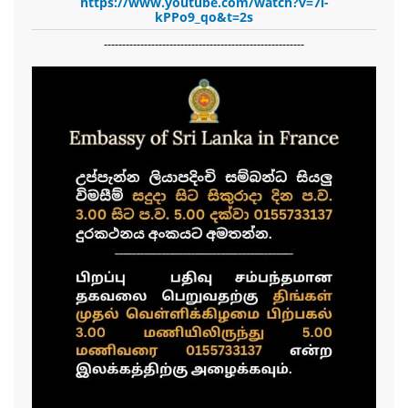
https://www.youtube.com/watch?v=7i-
kPPo9_qo&t=2s
-------------------------------------------------------