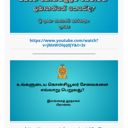
https://www.youtube.com/watch?
v=jMxWOlqq0JY&t=3s
-------------------------------------------------------