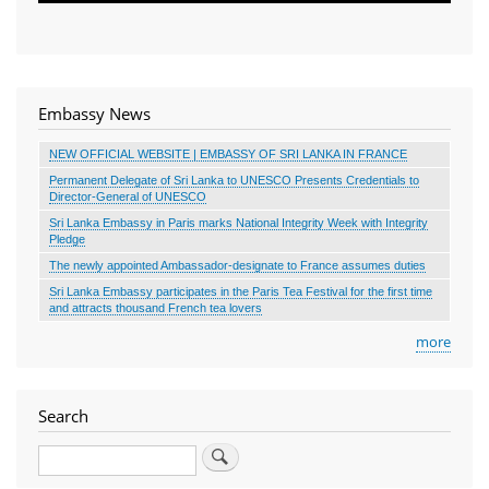
Embassy News
NEW OFFICIAL WEBSITE | EMBASSY OF SRI LANKA IN FRANCE
Permanent Delegate of Sri Lanka to UNESCO Presents Credentials to
Director-General of UNESCO
Sri Lanka Embassy in Paris marks National Integrity Week with Integrity
Pledge
The newly appointed Ambassador-designate to France assumes duties
Sri Lanka Embassy participates in the Paris Tea Festival for the first time
and attracts thousand French tea lovers
more
Search
Search