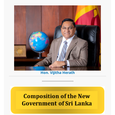
Hon. Vijitha Herath
​.........................................