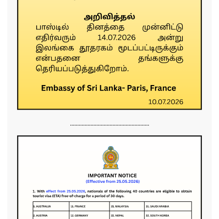
......................................................