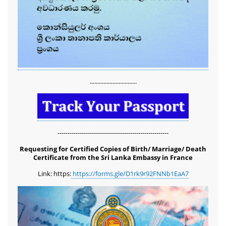
...............................
-------------------------------------------------------
Requesting for Certified Copies of Birth/ Marriage/ Death
Certificate from the Sri Lanka Embassy in France
Link: https:
https://forms.gle/D1rk9r92FNNb1EaA7