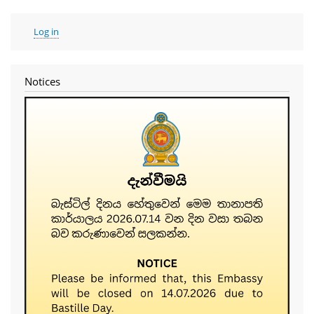
User
Log in
account
menu
Notices